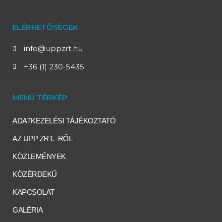
ELÉRHETŐSÉGEK
info@uppzrt.hu
+36 (1) 230-5435
MENÜ TÉRKÉP
ADATKEZELÉSI TÁJÉKOZTATÓ
AZ UPP ZRT. -RŐL
KÖZLEMÉNYEK
KÖZÉRDEKŰ
KAPCSOLAT
GALÉRIA