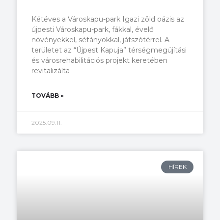
Kétéves a Városkapu-park Igazi zöld oázis az
újpesti Városkapu-park, fákkal, évelő
növényekkel, sétányokkal, játszótérrel. A
területet az “Újpest Kapuja” térségmegújítási
és városrehabilitációs projekt keretében
revitalizálta
TOVÁBB »
2025.09.11.
HÍREK