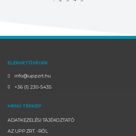
ELÉRHETŐSÉGEK
info@uppzrt.hu
+36 (1) 230-5435
MENÜ TÉRKÉP
ADATKEZELÉSI TÁJÉKOZTATÓ
AZ UPP ZRT. -RŐL