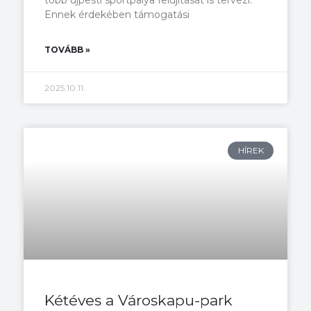
több újpesti sportpálya felújítását is tervezi.
Ennek érdekében támogatási
TOVÁBB »
2025.10.11.
HÍREK
Kétéves a Városkapu-park