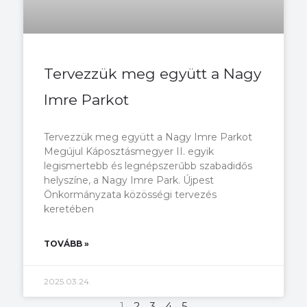
Tervezzük meg együtt a Nagy
Imre Parkot
Tervezzük meg együtt a Nagy Imre Parkot
Megújul Káposztásmegyer II. egyik
legismertebb és legnépszerűbb szabadidős
helyszíne, a Nagy Imre Park. Újpest
Önkormányzata közösségi tervezés
keretében
TOVÁBB »
2025.03.24.
1
2
3
4
5