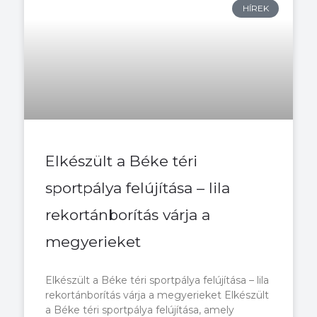
HÍREK
l
l
l
l
l
d
d
d
d
d
a
a
a
a
a
l
l
l
l
l
Elkészült a Béke téri
sportpálya felújítása – lila
rekortánborítás várja a
megyerieket
Elkészült a Béke téri sportpálya felújítása – lila
rekortánborítás várja a megyerieket Elkészült
a Béke téri sportpálya felújítása, amely