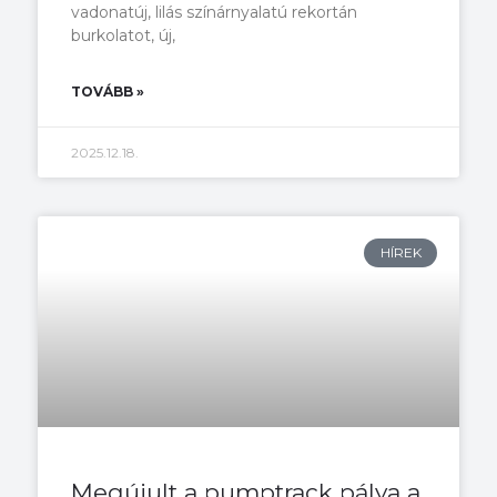
vadonatúj, lilás színárnyalatú rekortán
burkolatot, új,
TOVÁBB »
2025.12.18.
HÍREK
Megújult a pumptrack pálya a